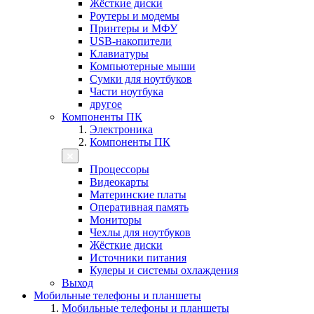
Жёсткие диски
Роутеры и модемы
Принтеры и МФУ
USB-накопители
Клавиатуры
Компьютерные мыши
Сумки для ноутбуков
Части ноутбука
другое
Компоненты ПК
Электроника
Компоненты ПК
Процессоры
Видеокарты
Материнские платы
Оперативная память
Мониторы
Чехлы для ноутбуков
Жёсткие диски
Источники питания
Кулеры и системы охлаждения
Выход
Мобильные телефоны и планшеты
Мобильные телефоны и планшеты