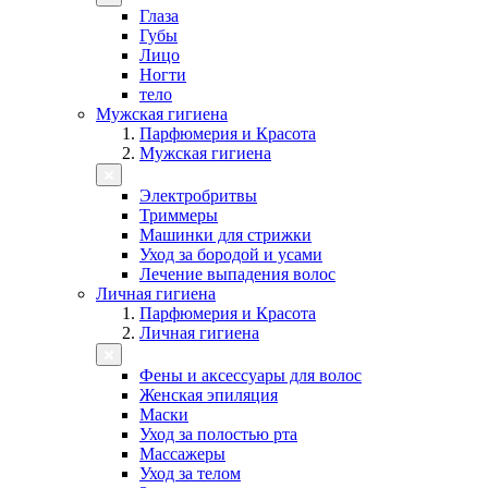
Глаза
Губы
Лицо
Ногти
тело
Мужская гигиена
Парфюмерия и Красота
Мужская гигиена
Электробритвы
Триммеры
Машинки для стрижки
Уход за бородой и усами
Лечение выпадения волос
Личная гигиена
Парфюмерия и Красота
Личная гигиена
Фены и аксессуары для волос
Женская эпиляция
Маски
Уход за полостью рта
Массажеры
Уход за телом