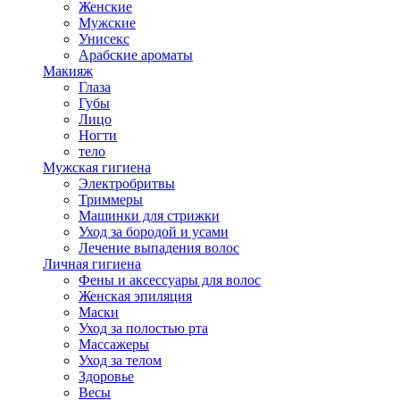
Женские
Мужские
Унисекс
Арабские ароматы
Макияж
Глаза
Губы
Лицо
Ногти
тело
Мужская гигиена
Электробритвы
Триммеры
Машинки для стрижки
Уход за бородой и усами
Лечение выпадения волос
Личная гигиена
Фены и аксессуары для волос
Женская эпиляция
Маски
Уход за полостью рта
Массажеры
Уход за телом
Здоровье
Весы