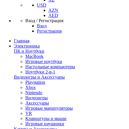
USD
AZN
AED
Вход / Регистрация
Вход
Регистрация
Главная
Электроника
ПК и Ноутбуки
MacBook
Игровые ноутбуки
Настольные компьютеры
Ноутбуки 2-в-1
Видеоигры и Аксессуары
Playstation
Xbox
Nintendo
Видеоигры
Аксессуары
Игровые манипуляторы
VR
Клавиатуры и мыши
Игровые наушники
Камера и Аксессуары