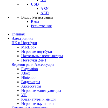
USD
AZN
AED
Вход / Регистрация
Вход
Регистрация
Главная
Электроника
ПК и Ноутбуки
MacBook
Игровые ноутбуки
Настольные компьютеры
Ноутбуки 2-в-1
Видеоигры и Аксессуары
Playstation
Xbox
Nintendo
Видеоигры
Аксессуары
Игровые манипуляторы
VR
Клавиатуры и мыши
Игровые наушники
Камера и Аксессуары