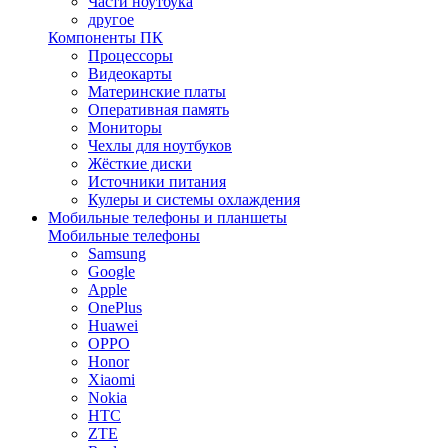
Части ноутбука
другое
Компоненты ПК
Процессоры
Видеокарты
Материнские платы
Оперативная память
Мониторы
Чехлы для ноутбуков
Жёсткие диски
Источники питания
Кулеры и системы охлаждения
Мобильные телефоны и планшеты
Мобильные телефоны
Samsung
Google
Apple
OnePlus
Huawei
OPPO
Honor
Xiaomi
Nokia
HTC
ZTE