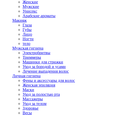
Женские
Мужские
Унисекс
Арабские ароматы
Макияж
Глаза
Губы
Лицо
Ногти
тело
Мужская гигиена
Электробритвы
Триммеры
Машинки для стрижки
Уход за бородой и усами
Лечение выпадения волос
Личная гигиена
Фены и аксессуары для волос
Женская эпиляция
Маски
Уход за полостью рта
Массажеры
Уход за телом
Здоровье
Весы