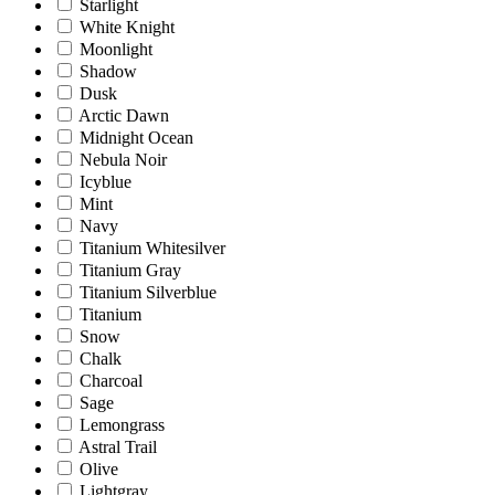
Starlight
White Knight
Moonlight
Shadow
Dusk
Arctic Dawn
Midnight Ocean
Nebula Noir
Icyblue
Mint
Navy
Titanium Whitesilver
Titanium Gray
Titanium Silverblue
Titanium
Snow
Chalk
Charcoal
Sage
Lemongrass
Astral Trail
Olive
Lightgray