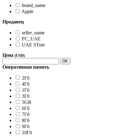
brand_name
Apple
Продавец
seller_name
FC_UAE
UAE STore
Цена
(USD)
OK
Оперативная память
2Гб
4Гб
1Гб
3Гб
5GB
6Гб
7Гб
8Гб
9Гб
10Гб