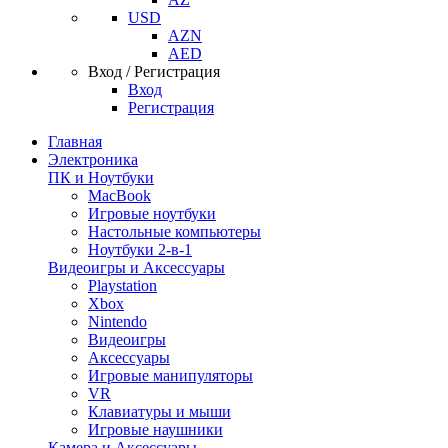
USD
AZN
AED
Вход / Регистрация
Вход
Регистрация
Главная
Электроника
ПК и Ноутбуки
MacBook
Игровые ноутбуки
Настольные компьютеры
Ноутбуки 2-в-1
Видеоигры и Аксессуары
Playstation
Xbox
Nintendo
Видеоигры
Аксессуары
Игровые манипуляторы
VR
Клавиатуры и мыши
Игровые наушники
Камера и Аксессуары