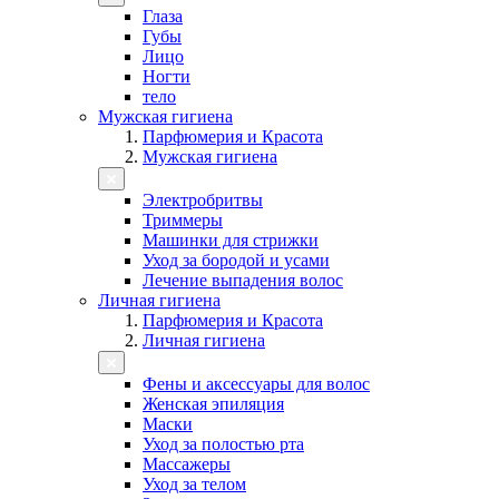
Глаза
Губы
Лицо
Ногти
тело
Мужская гигиена
Парфюмерия и Красота
Мужская гигиена
Электробритвы
Триммеры
Машинки для стрижки
Уход за бородой и усами
Лечение выпадения волос
Личная гигиена
Парфюмерия и Красота
Личная гигиена
Фены и аксессуары для волос
Женская эпиляция
Маски
Уход за полостью рта
Массажеры
Уход за телом