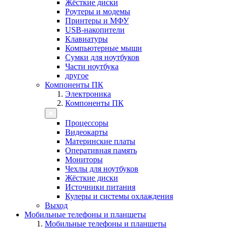
Жёсткие диски
Роутеры и модемы
Принтеры и МФУ
USB-накопители
Клавиатуры
Компьютерные мыши
Сумки для ноутбуков
Части ноутбука
другое
Компоненты ПК
Электроника
Компоненты ПК
Процессоры
Видеокарты
Материнские платы
Оперативная память
Мониторы
Чехлы для ноутбуков
Жёсткие диски
Источники питания
Кулеры и системы охлаждения
Выход
Мобильные телефоны и планшеты
Мобильные телефоны и планшеты