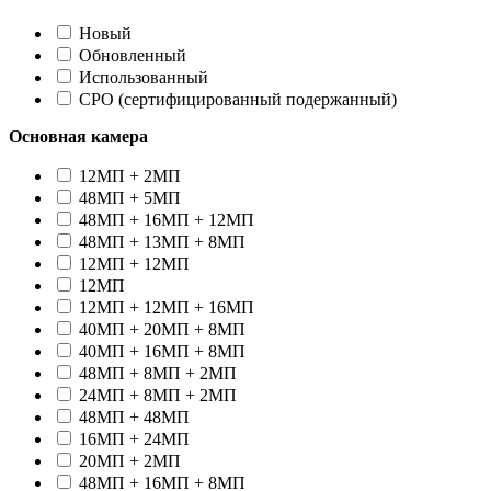
Новый
Oбновленный
Использованный
CPO (сертифицированный подержанный)
Основная камера
12МП + 2МП
48МП + 5МП
48МП + 16МП + 12МП
48МП + 13МП + 8МП
12МП + 12МП
12МП
12МП + 12МП + 16МП
40МП + 20МП + 8МП
40МП + 16МП + 8МП
48МП + 8МП + 2МП
24МП + 8МП + 2МП
48МП + 48МП
16МП + 24МП
20МП + 2МП
48МП + 16МП + 8МП