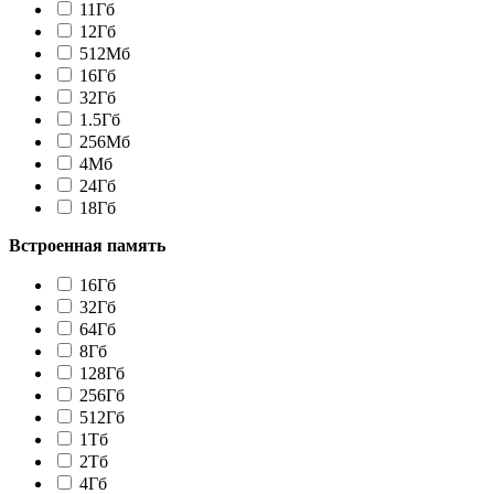
11Гб
12Гб
512Мб
16Гб
32Гб
1.5Гб
256Мб
4Мб
24Гб
18Гб
Встроенная память
16Гб
32Гб
64Гб
8Гб
128Гб
256Гб
512Гб
1Tб
2Tб
4Гб