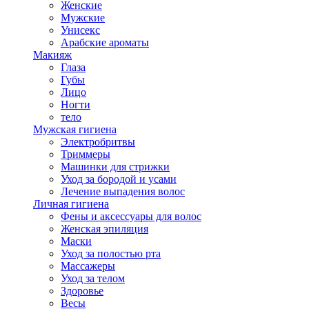
Женские
Мужские
Унисекс
Арабские ароматы
Макияж
Глаза
Губы
Лицо
Ногти
тело
Мужская гигиена
Электробритвы
Триммеры
Машинки для стрижки
Уход за бородой и усами
Лечение выпадения волос
Личная гигиена
Фены и аксессуары для волос
Женская эпиляция
Маски
Уход за полостью рта
Массажеры
Уход за телом
Здоровье
Весы