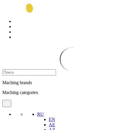
Maching brands
Maching categories
RU
EN
AE
AZ