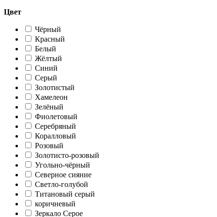
Цвет
Чёрный
Красный
Белый
Жёлтый
Синий
Серый
Золотистый
Хамелеон
Зелёный
Фиолетовый
Серебряный
Коралловый
Розовый
Золотисто-розовый
Угольно-чёрный
Северное сияние
Светло-голубой
Титановый серый
коричневый
Зеркало Серое