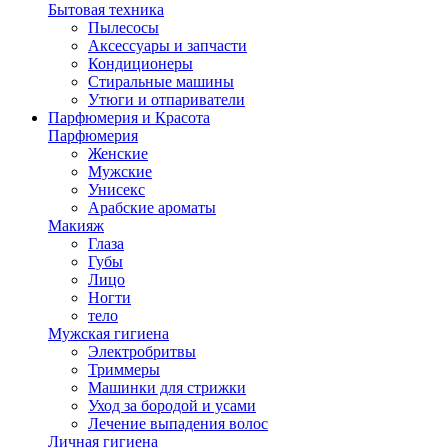
Бытовая техника
Пылесосы
Аксессуары и запчасти
Кондиционеры
Стиральные машины
Утюги и отпариватели
Парфюмерия и Красота
Парфюмерия
Женские
Мужские
Унисекс
Арабские ароматы
Макияж
Глаза
Губы
Лицо
Ногти
тело
Мужская гигиена
Электробритвы
Триммеры
Машинки для стрижки
Уход за бородой и усами
Лечение выпадения волос
Личная гигиена