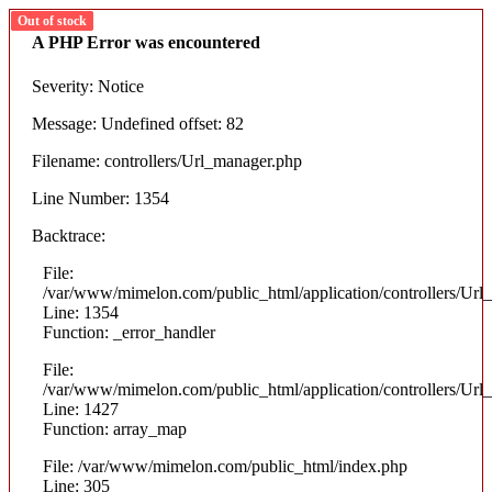
Out of stock
Out of stock
Out of stock
Out of stock
A PHP Error was encountered
Severity: Notice
Message: Undefined offset: 82
Filename: controllers/Url_manager.php
Line Number: 1354
Backtrace:
File:
/var/www/mimelon.com/public_html/application/controllers/Url
Line: 1354
Function: _error_handler
File:
/var/www/mimelon.com/public_html/application/controllers/Url
Line: 1427
Function: array_map
File: /var/www/mimelon.com/public_html/index.php
Line: 305