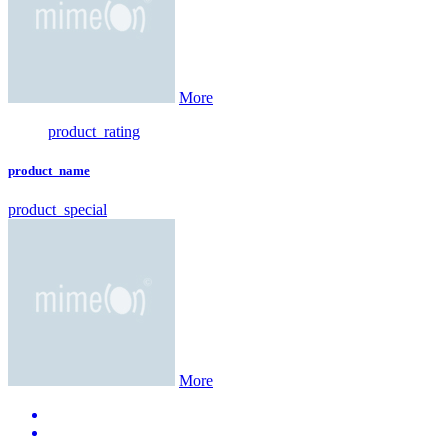
More
product_rating
product_name
product_special
More