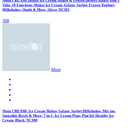
Ninja CREAMi Deluxe Ice Cream Maker & Frozen Dessert Maker with 3
Tubs, 10 Functions, Makes Ice Cream, Gelato, Sorbet, Frozen Yoghurt,
Milkshakes, Slushi & More, Silver, NC501
308
More
Ninja CREAMi, Ice Cream Maker, Gelato, Sorbet,Milkshakes, Mix-ins,
Smoothie Bowls & More, 7-in-1, Ice Cream Pints, Pint lid, Healthy Ice
Cream, Black, NC300