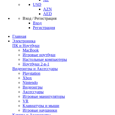
USD
AZN
AED
Вход / Регистрация
Вход
Регистрация
Главная
Электроника
ПК и Ноутбуки
MacBook
Игровые ноутбуки
Настольные компьютеры
Ноутбуки 2-в-1
Видеоигры и Аксессуары
Playstation
Xbox
Nintendo
Видеоигры
Аксессуары
Игровые манипуляторы
VR
Клавиатуры и мыши
Игровые наушники
Камера и Аксессуары