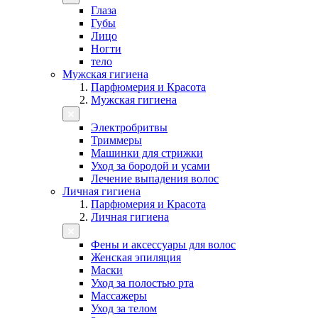
Глаза
Губы
Лицо
Ногти
тело
Мужская гигиена
Парфюмерия и Красота
Мужская гигиена
Электробритвы
Триммеры
Машинки для стрижки
Уход за бородой и усами
Лечение выпадения волос
Личная гигиена
Парфюмерия и Красота
Личная гигиена
Фены и аксессуары для волос
Женская эпиляция
Маски
Уход за полостью рта
Массажеры
Уход за телом