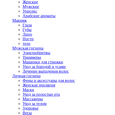
Женские
Мужские
Унисекс
Арабские ароматы
Макияж
Глаза
Губы
Лицо
Ногти
тело
Мужская гигиена
Электробритвы
Триммеры
Машинки для стрижки
Уход за бородой и усами
Лечение выпадения волос
Личная гигиена
Фены и аксессуары для волос
Женская эпиляция
Маски
Уход за полостью рта
Массажеры
Уход за телом
Здоровье
Весы