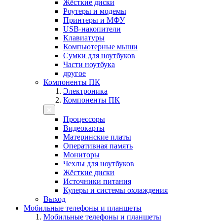
Жёсткие диски
Роутеры и модемы
Принтеры и МФУ
USB-накопители
Клавиатуры
Компьютерные мыши
Сумки для ноутбуков
Части ноутбука
другое
Компоненты ПК
Электроника
Компоненты ПК
Процессоры
Видеокарты
Материнские платы
Оперативная память
Мониторы
Чехлы для ноутбуков
Жёсткие диски
Источники питания
Кулеры и системы охлаждения
Выход
Мобильные телефоны и планшеты
Мобильные телефоны и планшеты