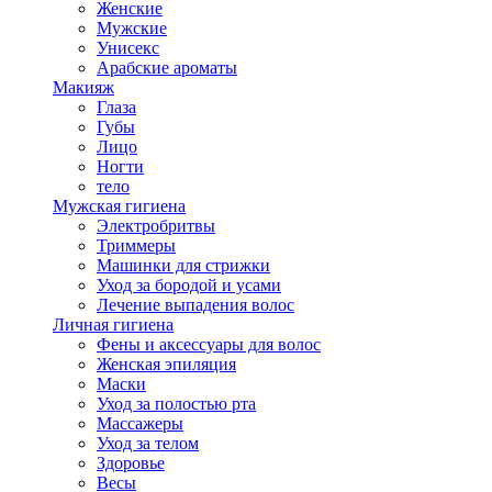
Женские
Мужские
Унисекс
Арабские ароматы
Макияж
Глаза
Губы
Лицо
Ногти
тело
Мужская гигиена
Электробритвы
Триммеры
Машинки для стрижки
Уход за бородой и усами
Лечение выпадения волос
Личная гигиена
Фены и аксессуары для волос
Женская эпиляция
Маски
Уход за полостью рта
Массажеры
Уход за телом
Здоровье
Весы