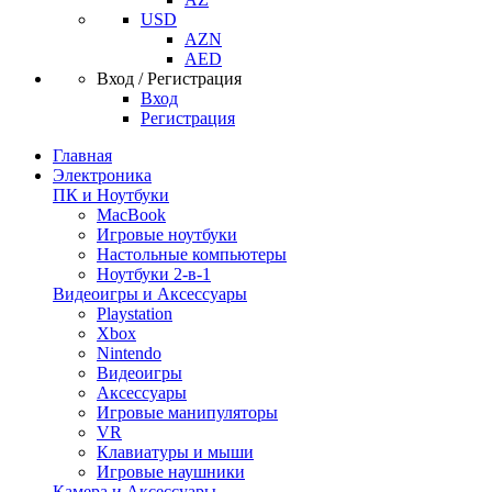
USD
AZN
AED
Вход / Регистрация
Вход
Регистрация
Главная
Электроника
ПК и Ноутбуки
MacBook
Игровые ноутбуки
Настольные компьютеры
Ноутбуки 2-в-1
Видеоигры и Аксессуары
Playstation
Xbox
Nintendo
Видеоигры
Аксессуары
Игровые манипуляторы
VR
Клавиатуры и мыши
Игровые наушники
Камера и Аксессуары