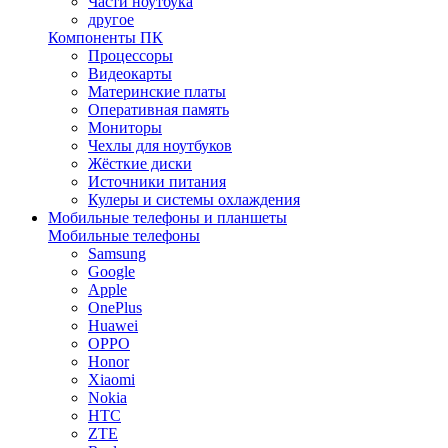
Части ноутбука
другое
Компоненты ПК
Процессоры
Видеокарты
Материнские платы
Оперативная память
Мониторы
Чехлы для ноутбуков
Жёсткие диски
Источники питания
Кулеры и системы охлаждения
Мобильные телефоны и планшеты
Мобильные телефоны
Samsung
Google
Apple
OnePlus
Huawei
OPPO
Honor
Xiaomi
Nokia
HTC
ZTE