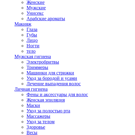
Женские
Мужские
Унисекс
Арабские ароматы
Макияж
Глаза
Губы
Лицо
Ногти
тело
Мужская гигиена
Электробритвы
Триммеры
Машинки для стрижки
Уход за бородой и усами
Лечение выпадения волос
Личная гигиена
Фены и аксессуары для волос
Женская эпиляция
Маски
Уход за полостью рта
Массажеры
Уход за телом
Здоровье
Весы