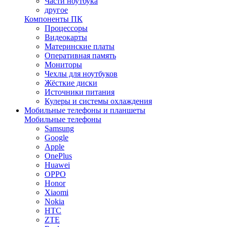
Части ноутбука
другое
Компоненты ПК
Процессоры
Видеокарты
Материнские платы
Оперативная память
Мониторы
Чехлы для ноутбуков
Жёсткие диски
Источники питания
Кулеры и системы охлаждения
Мобильные телефоны и планшеты
Мобильные телефоны
Samsung
Google
Apple
OnePlus
Huawei
OPPO
Honor
Xiaomi
Nokia
HTC
ZTE