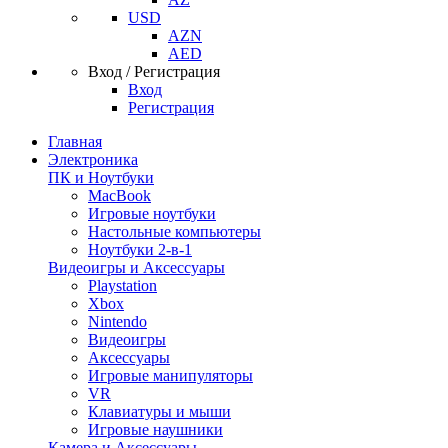
USD
AZN
AED
Вход / Регистрация
Вход
Регистрация
Главная
Электроника
ПК и Ноутбуки
MacBook
Игровые ноутбуки
Настольные компьютеры
Ноутбуки 2-в-1
Видеоигры и Аксессуары
Playstation
Xbox
Nintendo
Видеоигры
Аксессуары
Игровые манипуляторы
VR
Клавиатуры и мыши
Игровые наушники
Камера и Аксессуары