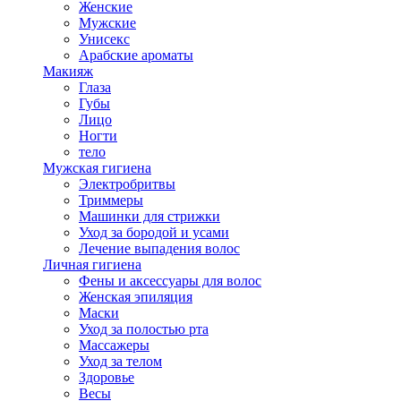
Женские
Мужские
Унисекс
Арабские ароматы
Макияж
Глаза
Губы
Лицо
Ногти
тело
Мужская гигиена
Электробритвы
Триммеры
Машинки для стрижки
Уход за бородой и усами
Лечение выпадения волос
Личная гигиена
Фены и аксессуары для волос
Женская эпиляция
Маски
Уход за полостью рта
Массажеры
Уход за телом
Здоровье
Весы