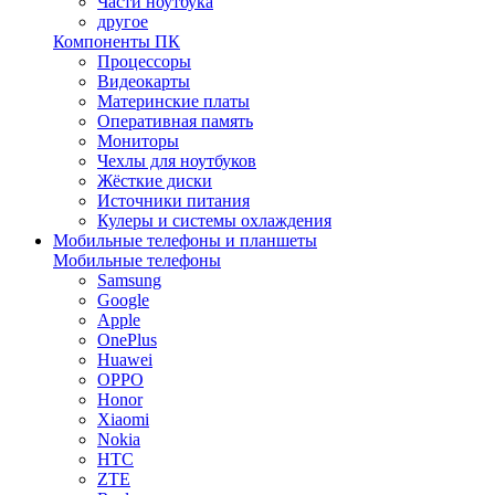
Части ноутбука
другое
Компоненты ПК
Процессоры
Видеокарты
Материнские платы
Оперативная память
Мониторы
Чехлы для ноутбуков
Жёсткие диски
Источники питания
Кулеры и системы охлаждения
Мобильные телефоны и планшеты
Мобильные телефоны
Samsung
Google
Apple
OnePlus
Huawei
OPPO
Honor
Xiaomi
Nokia
HTC
ZTE