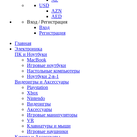
USD
AZN
AED
Вход / Регистрация
Вход
Регистрация
Главная
Электроника
ПК и Ноутбуки
MacBook
Игровые ноутбуки
Настольные компьютеры
Ноутбуки 2-в-1
Видеоигры и Аксессуары
Playstation
Xbox
Nintendo
Видеоигры
Аксессуары
Игровые манипуляторы
VR
Клавиатуры и мыши
Игровые наушники
Камера и Аксессуары