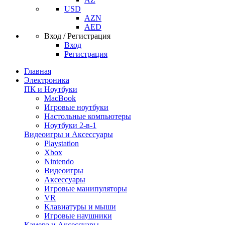
USD
AZN
AED
Вход / Регистрация
Вход
Регистрация
Главная
Электроника
ПК и Ноутбуки
MacBook
Игровые ноутбуки
Настольные компьютеры
Ноутбуки 2-в-1
Видеоигры и Аксессуары
Playstation
Xbox
Nintendo
Видеоигры
Аксессуары
Игровые манипуляторы
VR
Клавиатуры и мыши
Игровые наушники
Камера и Аксессуары