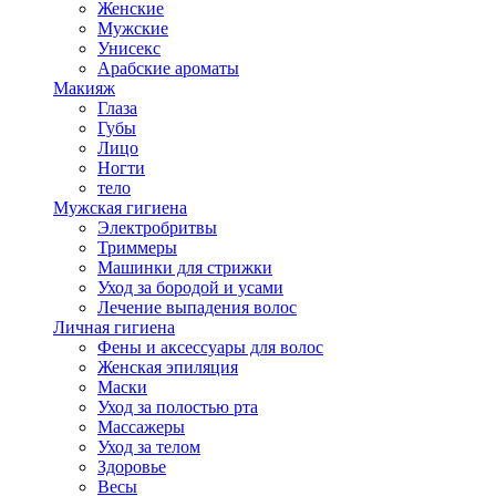
Женские
Мужские
Унисекс
Арабские ароматы
Макияж
Глаза
Губы
Лицо
Ногти
тело
Мужская гигиена
Электробритвы
Триммеры
Машинки для стрижки
Уход за бородой и усами
Лечение выпадения волос
Личная гигиена
Фены и аксессуары для волос
Женская эпиляция
Маски
Уход за полостью рта
Массажеры
Уход за телом
Здоровье
Весы