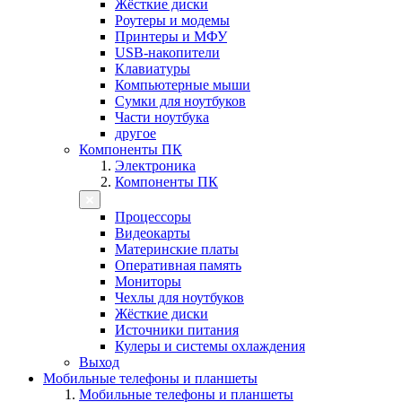
Жёсткие диски
Роутеры и модемы
Принтеры и МФУ
USB-накопители
Клавиатуры
Компьютерные мыши
Сумки для ноутбуков
Части ноутбука
другое
Компоненты ПК
Электроника
Компоненты ПК
Процессоры
Видеокарты
Материнские платы
Оперативная память
Мониторы
Чехлы для ноутбуков
Жёсткие диски
Источники питания
Кулеры и системы охлаждения
Выход
Мобильные телефоны и планшеты
Мобильные телефоны и планшеты