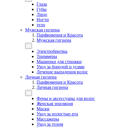
Глаза
Губы
Лицо
Ногти
тело
Мужская гигиена
Парфюмерия и Красота
Мужская гигиена
Электробритвы
Триммеры
Машинки для стрижки
Уход за бородой и усами
Лечение выпадения волос
Личная гигиена
Парфюмерия и Красота
Личная гигиена
Фены и аксессуары для волос
Женская эпиляция
Маски
Уход за полостью рта
Массажеры
Уход за телом