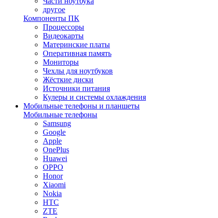
Части ноутбука
другое
Компоненты ПК
Процессоры
Видеокарты
Материнские платы
Оперативная память
Мониторы
Чехлы для ноутбуков
Жёсткие диски
Источники питания
Кулеры и системы охлаждения
Мобильные телефоны и планшеты
Мобильные телефоны
Samsung
Google
Apple
OnePlus
Huawei
OPPO
Honor
Xiaomi
Nokia
HTC
ZTE