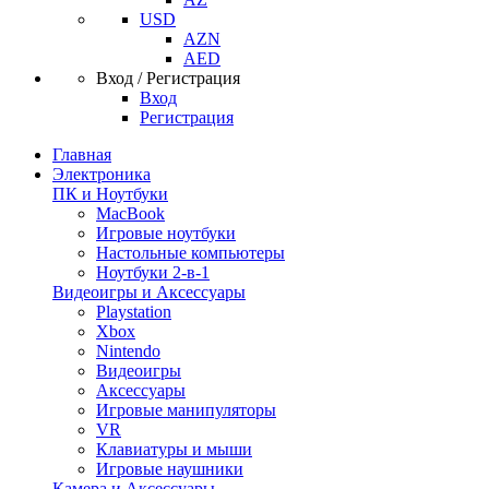
USD
AZN
AED
Вход / Регистрация
Вход
Регистрация
Главная
Электроника
ПК и Ноутбуки
MacBook
Игровые ноутбуки
Настольные компьютеры
Ноутбуки 2-в-1
Видеоигры и Аксессуары
Playstation
Xbox
Nintendo
Видеоигры
Аксессуары
Игровые манипуляторы
VR
Клавиатуры и мыши
Игровые наушники
Камера и Аксессуары