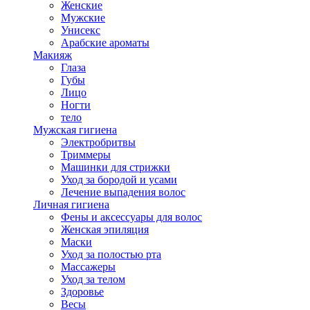
Женские
Мужские
Унисекс
Арабские ароматы
Макияж
Глаза
Губы
Лицо
Ногти
тело
Мужская гигиена
Электробритвы
Триммеры
Машинки для стрижки
Уход за бородой и усами
Лечение выпадения волос
Личная гигиена
Фены и аксессуары для волос
Женская эпиляция
Маски
Уход за полостью рта
Массажеры
Уход за телом
Здоровье
Весы