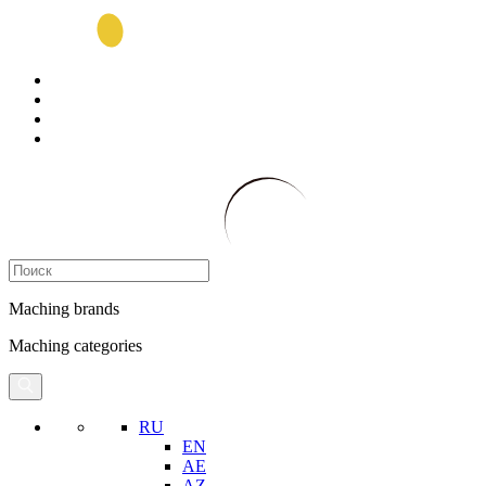
Maching brands
Maching categories
RU
EN
AE
AZ