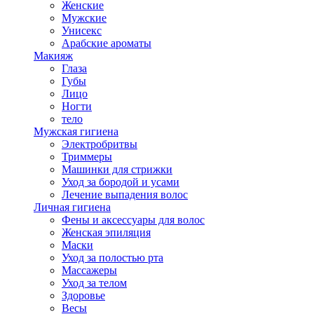
Женские
Мужские
Унисекс
Арабские ароматы
Макияж
Глаза
Губы
Лицо
Ногти
тело
Мужская гигиена
Электробритвы
Триммеры
Машинки для стрижки
Уход за бородой и усами
Лечение выпадения волос
Личная гигиена
Фены и аксессуары для волос
Женская эпиляция
Маски
Уход за полостью рта
Массажеры
Уход за телом
Здоровье
Весы