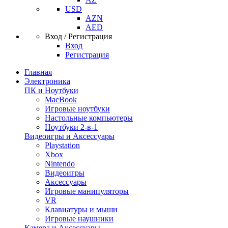
USD
AZN
AED
Вход / Регистрация
Вход
Регистрация
Главная
Электроника
ПК и Ноутбуки
MacBook
Игровые ноутбуки
Настольные компьютеры
Ноутбуки 2-в-1
Видеоигры и Аксессуары
Playstation
Xbox
Nintendo
Видеоигры
Аксессуары
Игровые манипуляторы
VR
Клавиатуры и мыши
Игровые наушники
Камера и Аксессуары