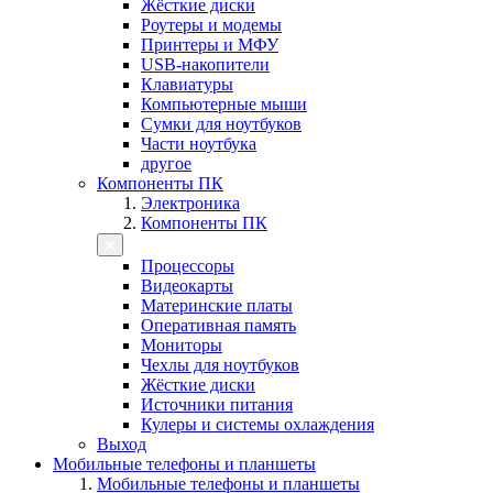
Жёсткие диски
Роутеры и модемы
Принтеры и МФУ
USB-накопители
Клавиатуры
Компьютерные мыши
Сумки для ноутбуков
Части ноутбука
другое
Компоненты ПК
Электроника
Компоненты ПК
Процессоры
Видеокарты
Материнские платы
Оперативная память
Мониторы
Чехлы для ноутбуков
Жёсткие диски
Источники питания
Кулеры и системы охлаждения
Выход
Мобильные телефоны и планшеты
Мобильные телефоны и планшеты