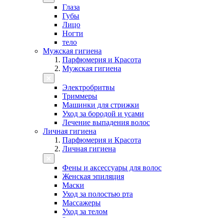
Глаза
Губы
Лицо
Ногти
тело
Мужская гигиена
Парфюмерия и Красота
Мужская гигиена
Электробритвы
Триммеры
Машинки для стрижки
Уход за бородой и усами
Лечение выпадения волос
Личная гигиена
Парфюмерия и Красота
Личная гигиена
Фены и аксессуары для волос
Женская эпиляция
Маски
Уход за полостью рта
Массажеры
Уход за телом