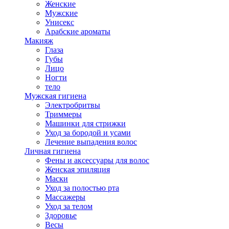
Женские
Мужские
Унисекс
Арабские ароматы
Макияж
Глаза
Губы
Лицо
Ногти
тело
Мужская гигиена
Электробритвы
Триммеры
Машинки для стрижки
Уход за бородой и усами
Лечение выпадения волос
Личная гигиена
Фены и аксессуары для волос
Женская эпиляция
Маски
Уход за полостью рта
Массажеры
Уход за телом
Здоровье
Весы