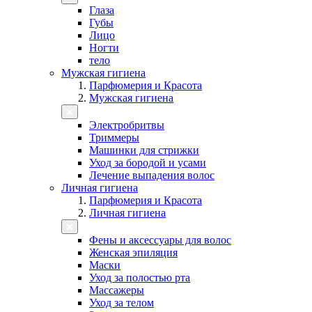
Глаза
Губы
Лицо
Ногти
тело
Мужская гигиена
Парфюмерия и Красота
Мужская гигиена
Электробритвы
Триммеры
Машинки для стрижки
Уход за бородой и усами
Лечение выпадения волос
Личная гигиена
Парфюмерия и Красота
Личная гигиена
Фены и аксессуары для волос
Женская эпиляция
Маски
Уход за полостью рта
Массажеры
Уход за телом