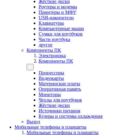
Жёсткие диски
Роутеры и модемы
Принтеры и МФУ
USB-накопители
Клавиатуры
Компьютерные мыши
Сумки для ноутбуков
Части ноутбука
другое
Компоненты ПК
Электроника
Компоненты ПК
Процессоры
Видеокарты
Материнские платы
Оперативная память
Мониторы
Чехлы для ноутбуков
Жёсткие диски
Источники питания
Кулеры и системы охлаждения
Выход
Мобильные телефоны и планшеты
Мобильные телефоны и планшеты