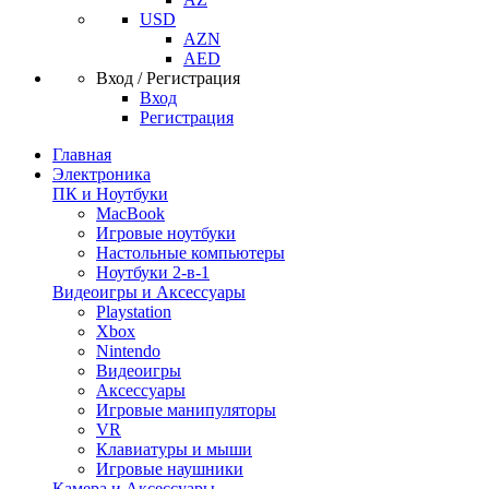
USD
AZN
AED
Вход / Регистрация
Вход
Регистрация
Главная
Электроника
ПК и Ноутбуки
MacBook
Игровые ноутбуки
Настольные компьютеры
Ноутбуки 2-в-1
Видеоигры и Аксессуары
Playstation
Xbox
Nintendo
Видеоигры
Аксессуары
Игровые манипуляторы
VR
Клавиатуры и мыши
Игровые наушники
Камера и Аксессуары