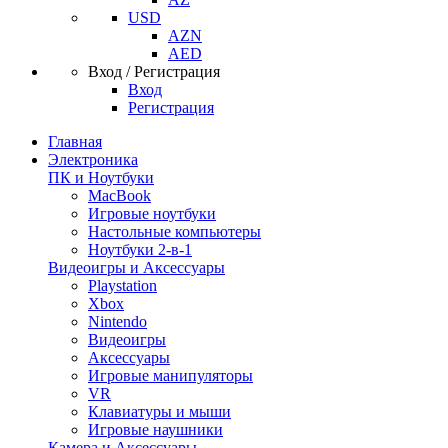
USD
AZN
AED
Вход / Регистрация
Вход
Регистрация
Главная
Электроника
ПК и Ноутбуки
MacBook
Игровые ноутбуки
Настольные компьютеры
Ноутбуки 2-в-1
Видеоигры и Аксессуары
Playstation
Xbox
Nintendo
Видеоигры
Аксессуары
Игровые манипуляторы
VR
Клавиатуры и мыши
Игровые наушники
Камера и Аксессуары