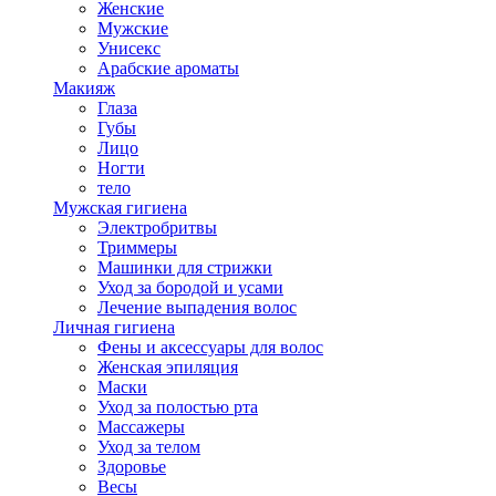
Женские
Мужские
Унисекс
Арабские ароматы
Макияж
Глаза
Губы
Лицо
Ногти
тело
Мужская гигиена
Электробритвы
Триммеры
Машинки для стрижки
Уход за бородой и усами
Лечение выпадения волос
Личная гигиена
Фены и аксессуары для волос
Женская эпиляция
Маски
Уход за полостью рта
Массажеры
Уход за телом
Здоровье
Весы