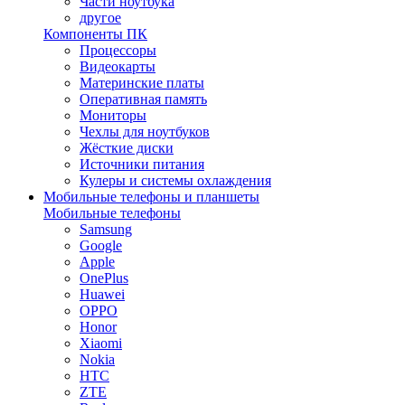
Части ноутбука
другое
Компоненты ПК
Процессоры
Видеокарты
Материнские платы
Оперативная память
Мониторы
Чехлы для ноутбуков
Жёсткие диски
Источники питания
Кулеры и системы охлаждения
Мобильные телефоны и планшеты
Мобильные телефоны
Samsung
Google
Apple
OnePlus
Huawei
OPPO
Honor
Xiaomi
Nokia
HTC
ZTE