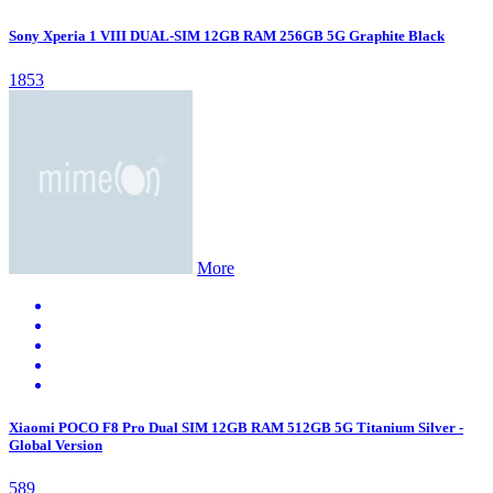
Sony Xperia 1 VIII DUAL-SIM 12GB RAM 256GB 5G Graphite Black
1853
More
Xiaomi POCO F8 Pro Dual SIM 12GB RAM 512GB 5G Titanium Silver -
Global Version
589