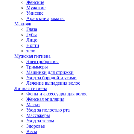
Женские
Мужские
Унисекс
Арабские ароматы
Макияж
Глаза
Губы
Лицо
Ногти
тело
Мужская гигиена
Электробритвы
Триммеры
Машинки для стрижки
Уход за бородой и усами
Лечение выпадения волос
Личная гигиена
Фены и аксессуары для волос
Женская эпиляция
Маски
Уход за полостью рта
Массажеры
Уход за телом
Здоровье
Весы