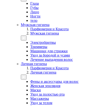
Глаза
Губы
Лицо
Ногти
тело
Мужская гигиена
Парфюмерия и Красота
Мужская гигиена
Электробритвы
Триммеры
Машинки для стрижки
Уход за бородой и усами
Лечение выпадения волос
Личная гигиена
Парфюмерия и Красота
Личная гигиена
Фены и аксессуары для волос
Женская эпиляция
Маски
Уход за полостью рта
Массажеры
Уход за телом