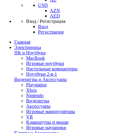
USD
AZN
AED
Вход / Регистрация
Вход
Регистрация
Главная
Электроника
ПК и Ноутбуки
MacBook
Игровые ноутбуки
Настольные компьютеры
Ноутбуки 2-в-1
Видеоигры и Аксессуары
Playstation
Xbox
Nintendo
Видеоигры
Аксессуары
Игровые манипуляторы
VR
Клавиатуры и мыши
Игровые наушники
Камера и Аксессуары