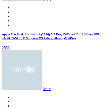
Apple MacBook Pro 14-inch (2026) M5 Pro, 15-Core CPU, 16-Core GPU,
24GB RAM, 1TB SSD, macOS Tahoe, Silver (MGDN4)
2556
More