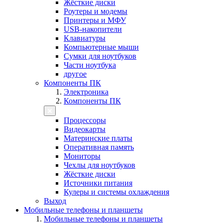
Жёсткие диски
Роутеры и модемы
Принтеры и МФУ
USB-накопители
Клавиатуры
Компьютерные мыши
Сумки для ноутбуков
Части ноутбука
другое
Компоненты ПК
Электроника
Компоненты ПК
Процессоры
Видеокарты
Материнские платы
Оперативная память
Мониторы
Чехлы для ноутбуков
Жёсткие диски
Источники питания
Кулеры и системы охлаждения
Выход
Мобильные телефоны и планшеты
Мобильные телефоны и планшеты